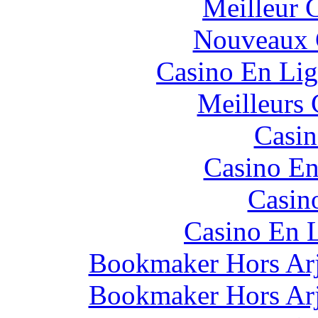
Meilleur 
Nouveaux 
Casino En Lig
Meilleurs 
Casin
Casino En
Casin
Casino En L
Bookmaker Hors Arje
Bookmaker Hors Arje