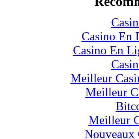
Recomm
Casin
Casino En 
Casino En Li
Casin
Meilleur Casi
Meilleur 
Bitc
Meilleur 
Nouveaux 