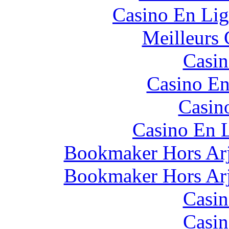
Casino En Lig
Meilleurs 
Casin
Casino En
Casin
Casino En L
Bookmaker Hors Arje
Bookmaker Hors Arje
Casin
Casin