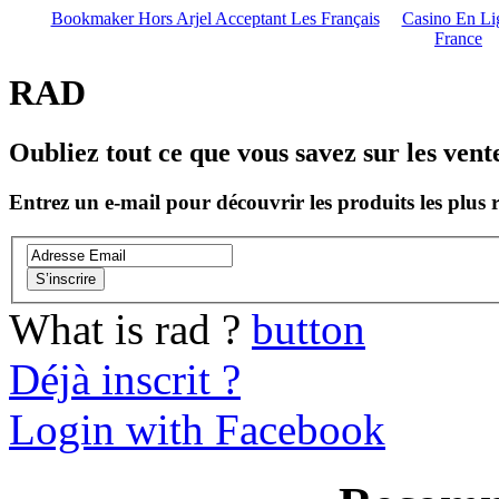
Bookmaker Hors Arjel Acceptant Les Français
Casino En Li
France
RAD
Oubliez tout ce que vous savez sur les vent
Entrez un e-mail pour découvrir les produits les plus 
What is rad ?
button
Déjà inscrit ?
Login with Facebook