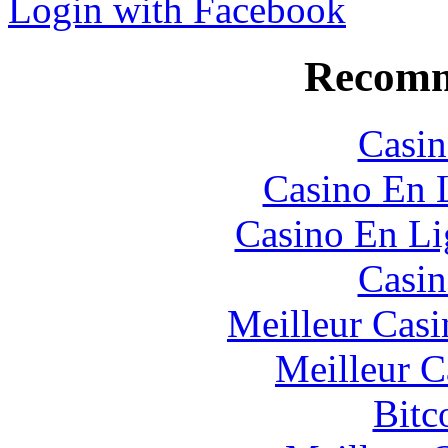
Login with Facebook
Recomm
Casin
Casino En 
Casino En Li
Casin
Meilleur Casi
Meilleur 
Bitc