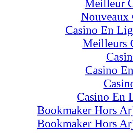
Meilleur 
Nouveaux 
Casino En Lig
Meilleurs 
Casin
Casino En
Casin
Casino En L
Bookmaker Hors Arje
Bookmaker Hors Arje