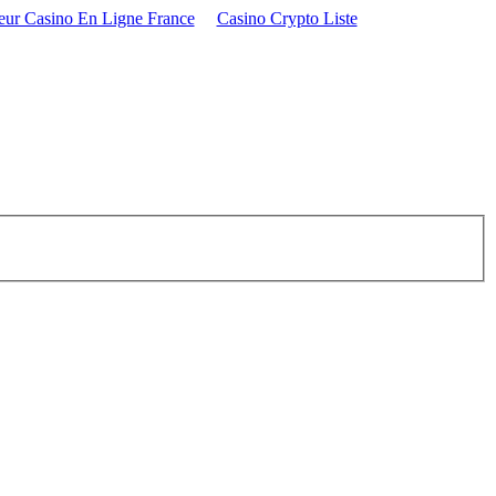
eur Casino En Ligne France
Casino Crypto Liste