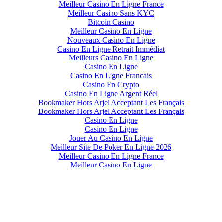
Meilleur Casino En Ligne France
Meilleur Casino Sans KYC
Bitcoin Casino
Meilleur Casino En Ligne
Nouveaux Casino En Ligne
Casino En Ligne Retrait Immédiat
Meilleurs Casino En Ligne
Casino En Ligne
Casino En Ligne Francais
Casino En Crypto
Casino En Ligne Argent Réel
Bookmaker Hors Arjel Acceptant Les Français
Bookmaker Hors Arjel Acceptant Les Français
Casino En Ligne
Casino En Ligne
Jouer Au Casino En Ligne
Meilleur Site De Poker En Ligne 2026
Meilleur Casino En Ligne France
Meilleur Casino En Ligne