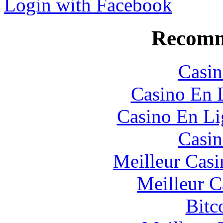
Login with Facebook
Recomm
Casin
Casino En 
Casino En Li
Casin
Meilleur Casi
Meilleur 
Bitc