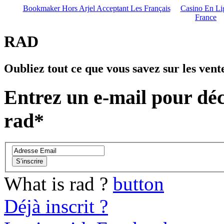
Bookmaker Hors Arjel Acceptant Les Français
Casino En Li
France
RAD
Oubliez tout ce que vous savez sur les vent
Entrez un e-mail pour déco
rad*
What is rad ?
button
Déjà inscrit ?