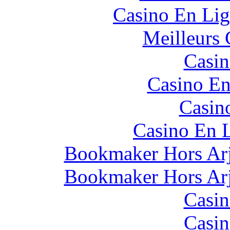
Casino En Lig
Meilleurs 
Casin
Casino En
Casin
Casino En L
Bookmaker Hors Arje
Bookmaker Hors Arje
Casin
Casin