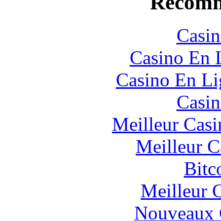
Recomm
Casin
Casino En 
Casino En Li
Casin
Meilleur Casi
Meilleur 
Bitc
Meilleur 
Nouveaux 