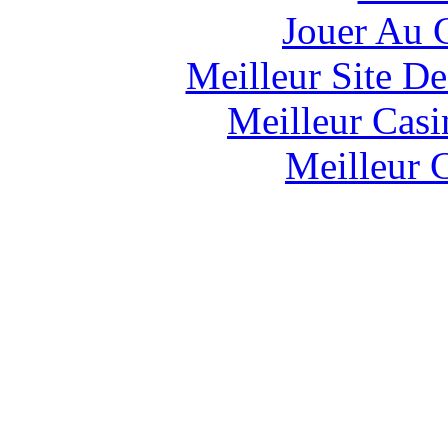
Jouer Au 
Meilleur Site D
Meilleur Casi
Meilleur 