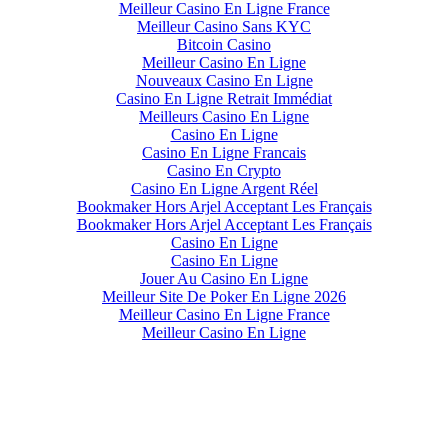
Meilleur Casino En Ligne France
Meilleur Casino Sans KYC
Bitcoin Casino
Meilleur Casino En Ligne
Nouveaux Casino En Ligne
Casino En Ligne Retrait Immédiat
Meilleurs Casino En Ligne
Casino En Ligne
Casino En Ligne Francais
Casino En Crypto
Casino En Ligne Argent Réel
Bookmaker Hors Arjel Acceptant Les Français
Bookmaker Hors Arjel Acceptant Les Français
Casino En Ligne
Casino En Ligne
Jouer Au Casino En Ligne
Meilleur Site De Poker En Ligne 2026
Meilleur Casino En Ligne France
Meilleur Casino En Ligne