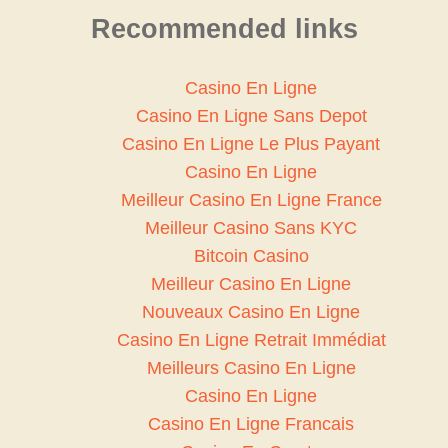
Recommended links
Casino En Ligne
Casino En Ligne Sans Depot
Casino En Ligne Le Plus Payant
Casino En Ligne
Meilleur Casino En Ligne France
Meilleur Casino Sans KYC
Bitcoin Casino
Meilleur Casino En Ligne
Nouveaux Casino En Ligne
Casino En Ligne Retrait Immédiat
Meilleurs Casino En Ligne
Casino En Ligne
Casino En Ligne Francais