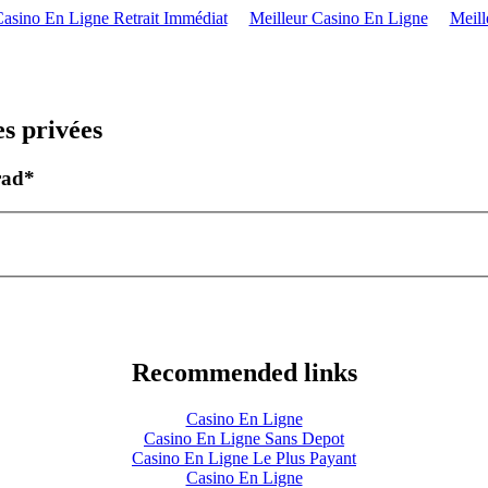
asino En Ligne Retrait Immédiat
Meilleur Casino En Ligne
Meill
es privées
rad*
Recommended links
Casino En Ligne
Casino En Ligne Sans Depot
Casino En Ligne Le Plus Payant
Casino En Ligne