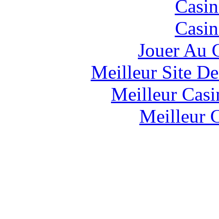
Casin
Casin
Jouer Au 
Meilleur Site D
Meilleur Casi
Meilleur 