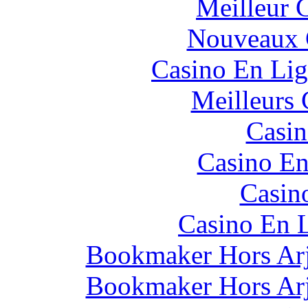
Meilleur 
Nouveaux 
Casino En Lig
Meilleurs 
Casin
Casino En
Casin
Casino En L
Bookmaker Hors Arje
Bookmaker Hors Arje