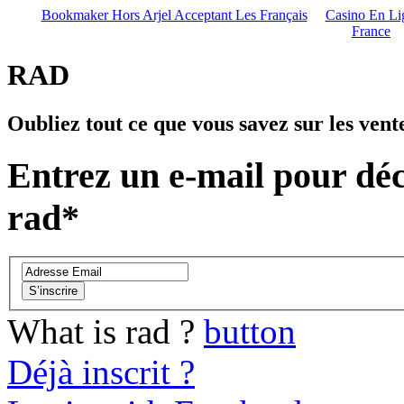
Bookmaker Hors Arjel Acceptant Les Français
Casino En Li
France
RAD
Oubliez tout ce que vous savez sur les vent
Entrez un e-mail pour déco
rad*
What is rad ?
button
Déjà inscrit ?