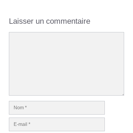
Laisser un commentaire
Commentaire
Nom
E-
mail